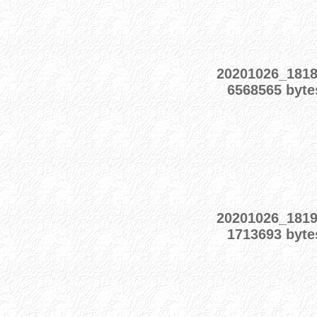
20201026_181
6568565 byte
20201026_181
1713693 byte