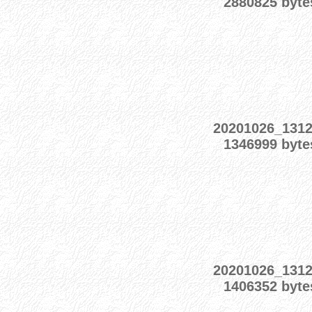
2880825 byte
20201026_131
1346999 byte
20201026_131
1406352 byte