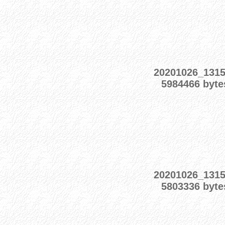
20201026_131
5984466 byte
20201026_131
5803336 byte