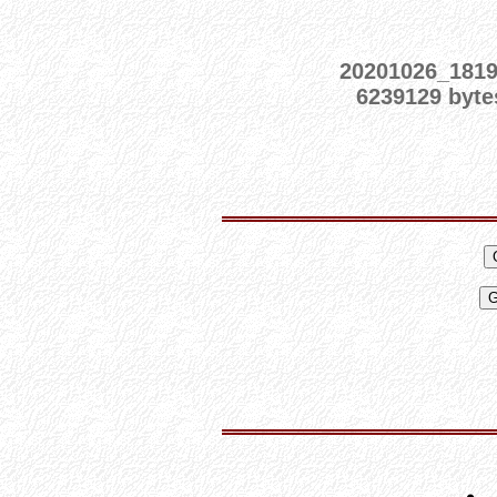
20201026_181
6239129 byte