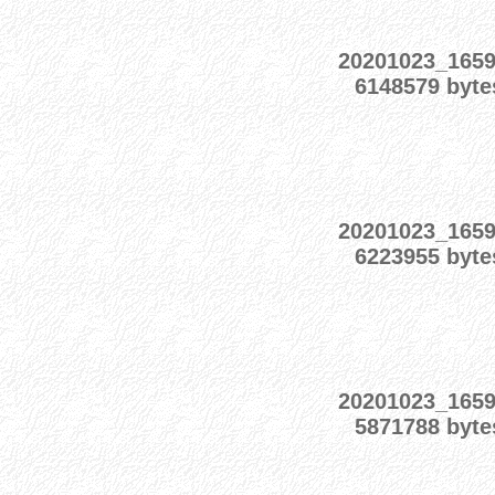
20201023_165
6148579 byte
20201023_165
6223955 byte
20201023_165
5871788 byte