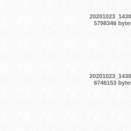
20201023_143
5798346 byte
20201023_143
6746153 byte