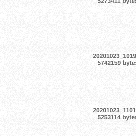
5273411 byte
20201023_101
5742159 byte
20201023_110
5253114 byte