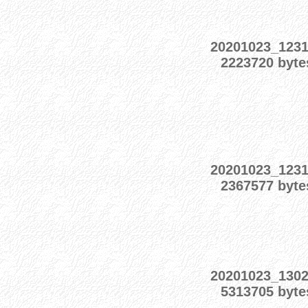
20201023_123
2223720 byte
20201023_123
2367577 byte
20201023_130
5313705 byte