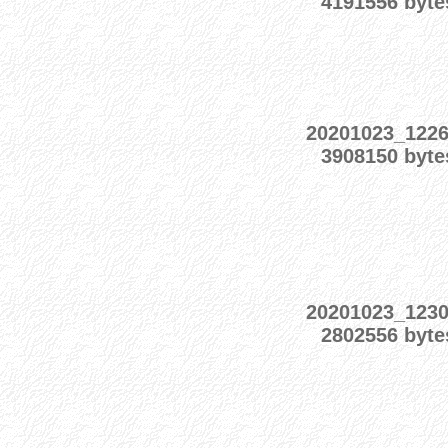
4191556 byte
20201023_122
3908150 byte
20201023_123
2802556 byte