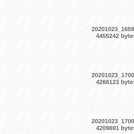
20201023_165
4455242 byte
20201023_170
4266123 byte
20201023_170
4209691 byte