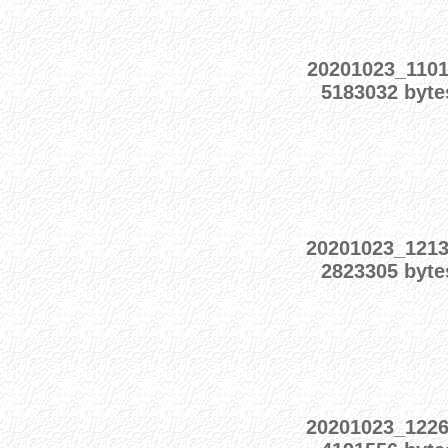
20201023_1101
5183032 byte
20201023_121
2823305 byte
20201023_122