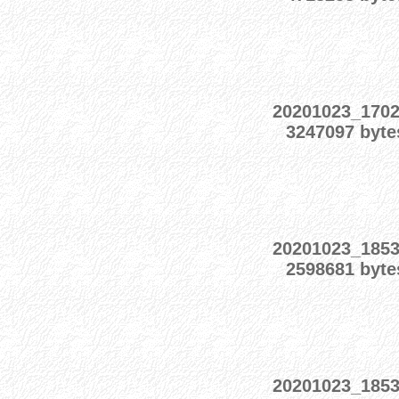
20201023_170
3247097 byte
20201023_185
2598681 byte
20201023_185