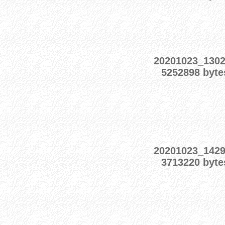
20201023_130
5252898 byte
20201023_142
3713220 byte