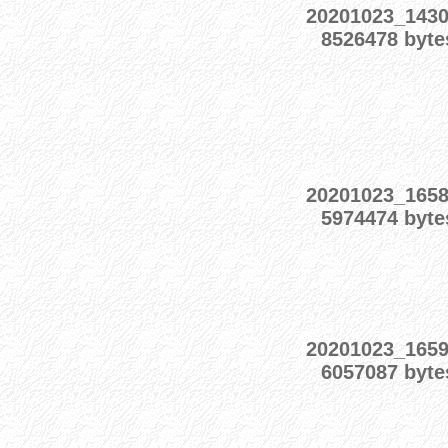
20201023_143
8526478 byte
20201023_165
5974474 byte
20201023_165
6057087 byte