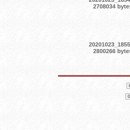
2708034 byte
20201023_185
2800266 byte