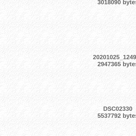
3018090 byte
20201025_124
2947365 byte
DSC02330
5537792 byte