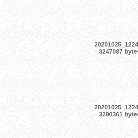
20201025_122
3247087 byte
20201025_122
3290361 byte