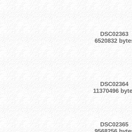
DSC02363
6520832 byte
DSC02364
11370496 byt
DSC02365
9568256 byte