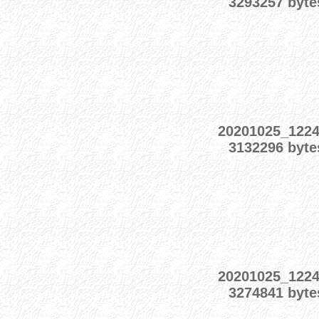
3293257 byte
20201025_122
3132296 byte
20201025_122
3274841 byte