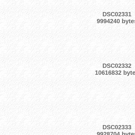
DSC02331
9994240 byte
DSC02332
10616832 byt
DSC02333
9928704 byte