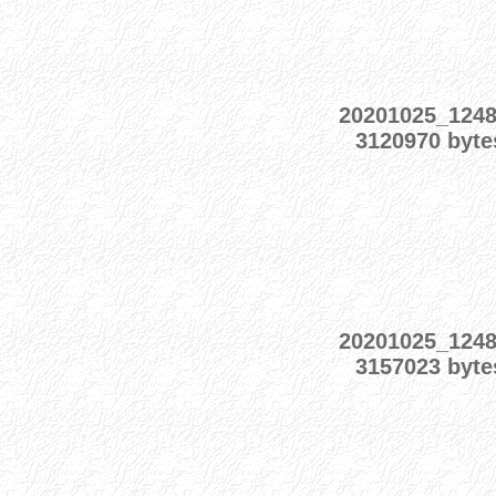
20201025_124
3120970 byte
20201025_124
3157023 byte