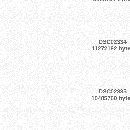
DSC02334
11272192 byt
DSC02335
10485760 byt