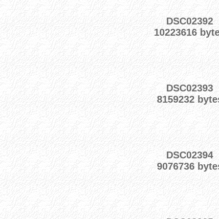
DSC02392
10223616 byt
DSC02393
8159232 byte
DSC02394
9076736 byte