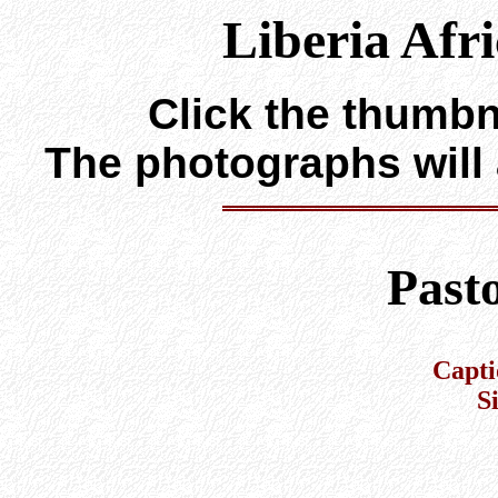
Liberia Afr
Click the thumbna
The photographs will
Past
Capti
S