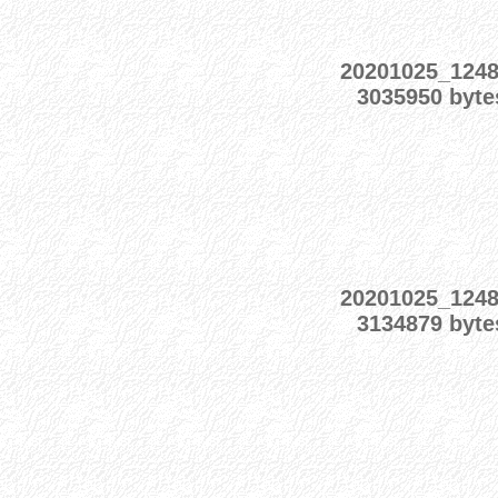
20201025_124
3035950 byte
20201025_124
3134879 byte